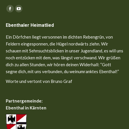
Finden Sie uns auf:
Facebook
YouTube
page
page
Ebenthaler Heimatlied
opens
opens
in
in
Ein Dörfchen liegt versonnen im dichten Rebengrün, von
new
new
Feldern eingesponnen, die Hügel nordwärts ziehn. Wir
window
window
schauen mit Sehnsuchtsblicken in unser Jugendland, es will uns
noch entzücken mit dem, was längst verschwand. Wir grüßen
dich zu allen Stunden, wir hören deinen Widerhall: “Gott
segne dich, mit uns verbunden, du weinumranktes Ebenthal!”
Worte und vertont von Bruno Graf
Partnergemeinde:
Ebenthal in Kärnten