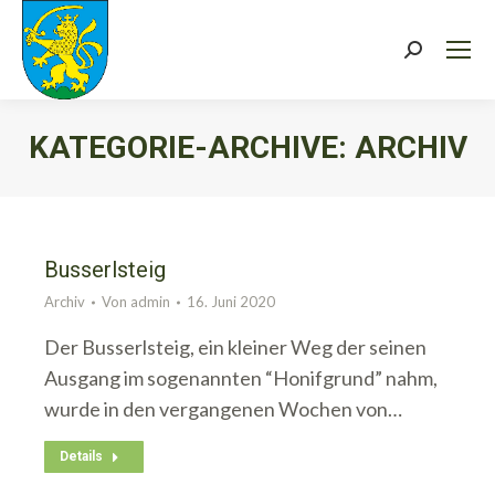
Search:
KATEGORIE-ARCHIVE:
ARCHIV
Sie befinden sich hier:
Busserlsteig
Archiv
Von
admin
16. Juni 2020
Der Busserlsteig, ein kleiner Weg der seinen
Ausgang im sogenannten “Honifgrund” nahm,
wurde in den vergangenen Wochen von…
Details