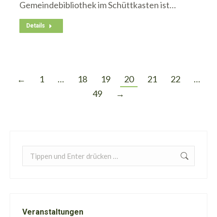
Gemeindebibliothek im Schüttkasten ist…
Details
←
1
…
18
19
20
21
22
…
49
→
Search:
Veranstaltungen