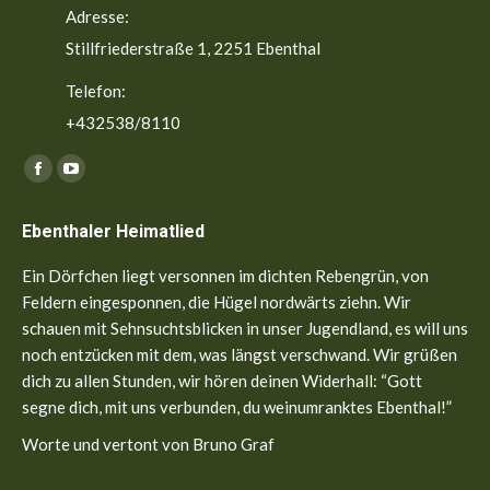
Adresse:
Stillfriederstraße 1, 2251 Ebenthal
Telefon:
+432538/8110
Finden Sie uns auf:
Facebook
YouTube
page
page
Ebenthaler Heimatlied
opens
opens
in
in
Ein Dörfchen liegt versonnen im dichten Rebengrün, von
new
new
Feldern eingesponnen, die Hügel nordwärts ziehn. Wir
window
window
schauen mit Sehnsuchtsblicken in unser Jugendland, es will uns
noch entzücken mit dem, was längst verschwand. Wir grüßen
dich zu allen Stunden, wir hören deinen Widerhall: “Gott
segne dich, mit uns verbunden, du weinumranktes Ebenthal!”
Worte und vertont von Bruno Graf