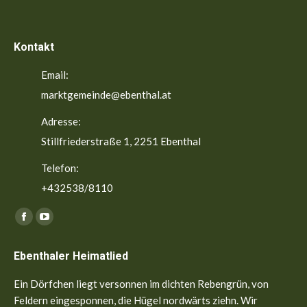
Kontakt
Email:
marktgemeinde@ebenthal.at
Adresse:
Stillfriederstraße 1, 2251 Ebenthal
Telefon:
+432538/8110
Finden Sie uns auf:
Facebook
YouTube
page
page
Ebenthaler Heimatlied
opens
opens
in
in
Ein Dörfchen liegt versonnen im dichten Rebengrün, von
new
new
Feldern eingesponnen, die Hügel nordwärts ziehn. Wir