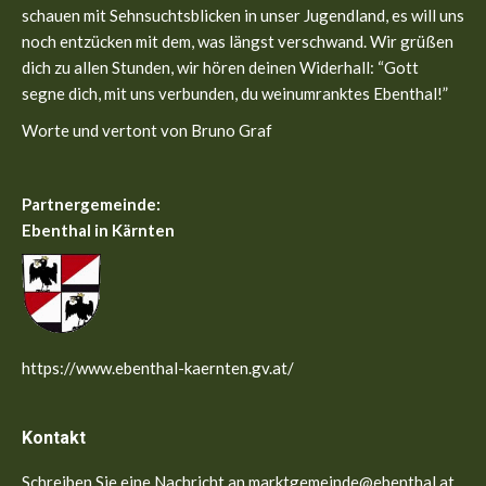
window
window
schauen mit Sehnsuchtsblicken in unser Jugendland, es will uns
noch entzücken mit dem, was längst verschwand. Wir grüßen
dich zu allen Stunden, wir hören deinen Widerhall: “Gott
segne dich, mit uns verbunden, du weinumranktes Ebenthal!”
Worte und vertont von Bruno Graf
Partnergemeinde:
Ebenthal in Kärnten
https://www.ebenthal-kaernten.gv.at/
Kontakt
Schreiben Sie eine Nachricht an marktgemeinde@ebenthal.at