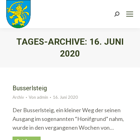
Search:
TAGES-ARCHIVE:
16. JUNI
2020
Sie befinden sich hier:
Busserlsteig
Archiv
Von
admin
16. Juni 2020
Der Busserlsteig, ein kleiner Weg der seinen
Ausgang im sogenannten “Honifgrund” nahm,
wurde in den vergangenen Wochen von…