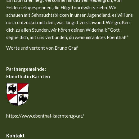
Ein Dörfchen liegt versonnen im dichten Rebengrün, von
new
new
Feldern eingesponnen, die Hügel nordwärts ziehn. Wir
window
window
schauen mit Sehnsuchtsblicken in unser Jugendland, es will uns
noch entzücken mit dem, was längst verschwand. Wir grüßen
dich zu allen Stunden, wir hören deinen Widerhall: “Gott
segne dich, mit uns verbunden, du weinumranktes Ebenthal!”
Worte und vertont von Bruno Graf
Partnergemeinde:
Ebenthal in Kärnten
https://www.ebenthal-kaernten.gv.at/
Kontakt