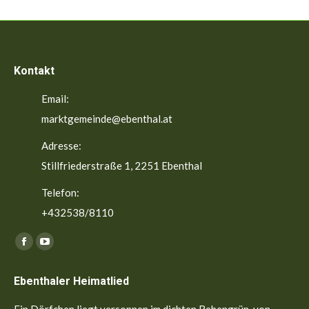
Kontakt
Email:
marktgemeinde@ebenthal.at
Adresse:
Stillfriederstraße 1, 2251 Ebenthal
Telefon:
+432538/8110
Finden Sie uns auf:
Facebook
YouTube
page
page
Ebenthaler Heimatlied
opens
opens
in
in