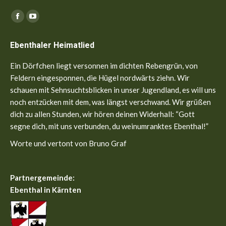
Finden Sie uns auf:
Facebook
YouTube
page
page
Ebenthaler Heimatlied
opens
opens
in
in
Ein Dörfchen liegt versonnen im dichten Rebengrün, von
new
new
Feldern eingesponnen, die Hügel nordwärts ziehn. Wir
window
window
schauen mit Sehnsuchtsblicken in unser Jugendland, es will uns
noch entzücken mit dem, was längst verschwand. Wir grüßen
dich zu allen Stunden, wir hören deinen Widerhall: “Gott
segne dich, mit uns verbunden, du weinumranktes Ebenthal!”
Worte und vertont von Bruno Graf
Partnergemeinde:
Ebenthal in Kärnten