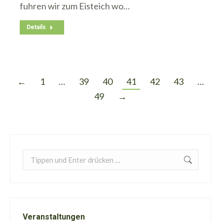
fuhren wir zum Eisteich wo…
Details
←
1
…
39
40
41
42
43
…
49
→
Search:
Veranstaltungen