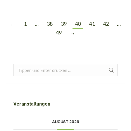
←
1
…
38
39
40
41
42
…
49
→
Search:
Veranstaltungen
AUGUST 2026