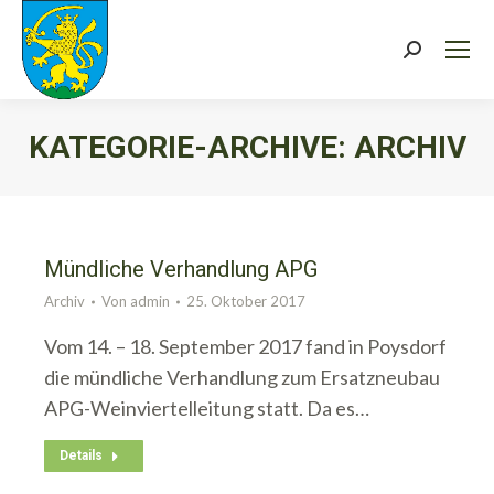
Search:
KATEGORIE-ARCHIVE:
ARCHIV
Sie befinden sich hier:
Mündliche Verhandlung APG
Archiv
Von
admin
25. Oktober 2017
Vom 14. – 18. September 2017 fand in Poysdorf
die mündliche Verhandlung zum Ersatzneubau
APG-Weinviertelleitung statt. Da es…
Details