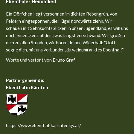
Ebenthaler Heimatlied
opens
opens
in
in
Ein Dörfchen liegt versonnen im dichten Rebengrün, von
new
new
Feldern eingesponnen, die Hügel nordwärts ziehn. Wir
window
window
schauen mit Sehnsuchtsblicken in unser Jugendland, es will uns
noch entzücken mit dem, was längst verschwand. Wir grüßen
dich zu allen Stunden, wir hören deinen Widerhall: “Gott
segne dich, mit uns verbunden, du weinumranktes Ebenthal!”
Worte und vertont von Bruno Graf
Partnergemeinde:
Ebenthal in Kärnten
https://www.ebenthal-kaernten.gv.at/