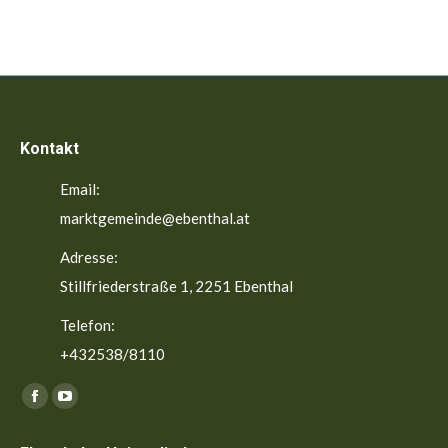
Kontakt
Email:
marktgemeinde@ebenthal.at
Adresse:
Stillfriederstraße 1, 2251 Ebenthal
Telefon:
+432538/8110
Finden Sie uns auf:
Facebook
YouTube
page
page