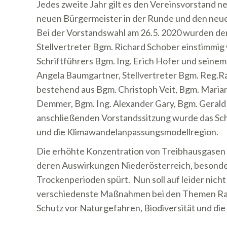
Jedes zweite Jahr gilt es den Vereinsvorstand 
neuen Bürgermeister in der Runde und den neu
Bei der Vorstandswahl am 26.5. 2020 wurden de
Stellvertreter Bgm. Richard Schober einstimmig
Schriftführers Bgm. Ing. Erich Hofer und seinem 
Angela Baumgartner, Stellvertreter Bgm. Reg.Ra
bestehend aus Bgm. Christoph Veit, Bgm. Mariann
Demmer, Bgm. Ing. Alexander Gary, Bgm. Gerald
anschließenden Vorstandssitzung wurde das Sch
und die Klimawandelanpassungsmodellregion.
Die erhöhte Konzentration von Treibhausgasen 
deren Auswirkungen Niederösterreich, besonder
Trockenperioden spürt. Nun soll auf leider nic
verschiedenste Maßnahmen bei den Themen R
Schutz vor Naturgefahren, Biodiversität und die