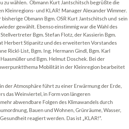
neu zu wählen. Obmann Kurt Jantschitsch begrüßte die
en Kleinregions- und KLAR! Manager Alexander Wimmer.
r bisherige Obmann Bgm. OSR Kurt Jantschitsch und sein
 wieder gewählt. Ebenso einstimmig war die Wahl des
Stellvertreter Bgm. Stefan Flotz, der Kassierin Bgm.
t Herbert Stipanitz und des erweiterten Vorstandes
e Rickl-List, Bgm. Ing. Hermann Gindl, Bgm. Karl
 Haasmüller und Bgm. Helmut Doschek. Bei der
werpunktthema Mobilität in der Kleinregion bearbeitet
in der Atmosphäre führt zu einer Erwärmung der Erde,
s das Weinviertel, in Form von längeren
ht mehr abwendbare Folgen des Klimawandels durch
aumordnung, Bauen und Wohnen, Grünräume, Wasser,
 Gesundheit reagiert werden. Das ist „KLAR!“.