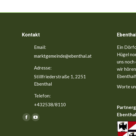
Kontakt
Ebentha
Email:
Ein Dörfc
Hügel nor
marktgemeinde@ebenthal.at
uns noch 
Adresse:
wir hören
Ebenthal!
Stillfriederstraße 1, 2251
Ebenthal
Worte un
Telefon:
+432538/8110
Partner
Ebenthal
Finden Sie uns auf:
Facebook
YouTube
page
page