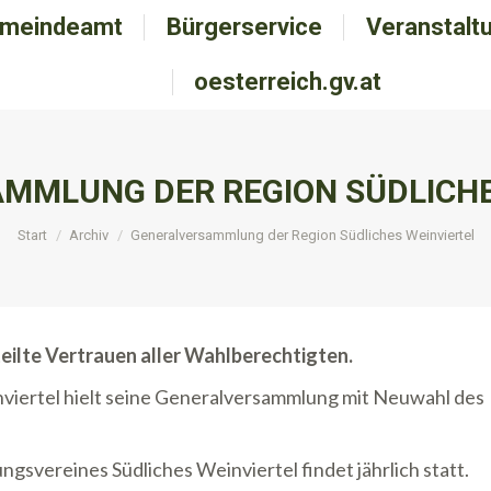
meindeamt
emeindeamt
Bürgerservice
Bürgerservice
Veranstalt
Veranstal
oesterreich.gv.at
oesterreich.gv.at
MMLUNG DER REGION SÜDLICHE
Sie befinden sich hier:
Start
Archiv
Generalversammlung der Region Südliches Weinviertel
eilte Vertrauen aller Wahlberechtigten.
viertel hielt seine Generalversammlung mit Neuwahl des
svereines Südliches Weinviertel findet jährlich statt.