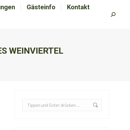
ungen
tungen
Gästeinfo
Gästeinfo
Kontakt
Kontakt
Search:
Search:
S WEINVIERTEL
Search: