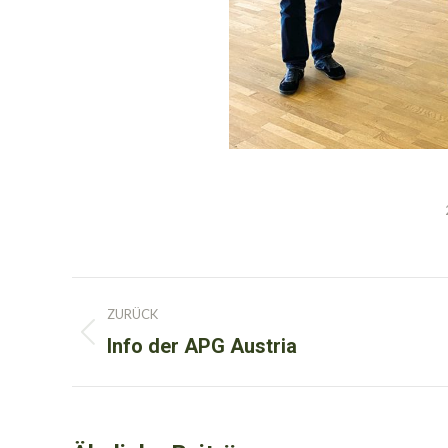
Kommentarnavigation
ZURÜCK
Info der APG Austria
Vorheriger
Beitrag: