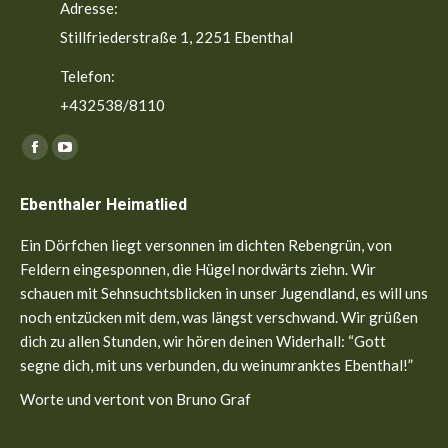
Adresse:
Stillfriederstraße 1, 2251 Ebenthal
Telefon:
+432538/8110
Finden Sie uns auf:
Facebook
YouTube
page
page
Ebenthaler Heimatlied
opens
opens
in
in
Ein Dörfchen liegt versonnen im dichten Rebengrün, von
new
new
Feldern eingesponnen, die Hügel nordwärts ziehn. Wir
window
window
schauen mit Sehnsuchtsblicken in unser Jugendland, es will uns
noch entzücken mit dem, was längst verschwand. Wir grüßen
dich zu allen Stunden, wir hören deinen Widerhall: “Gott
segne dich, mit uns verbunden, du weinumranktes Ebenthal!”
Worte und vertont von Bruno Graf