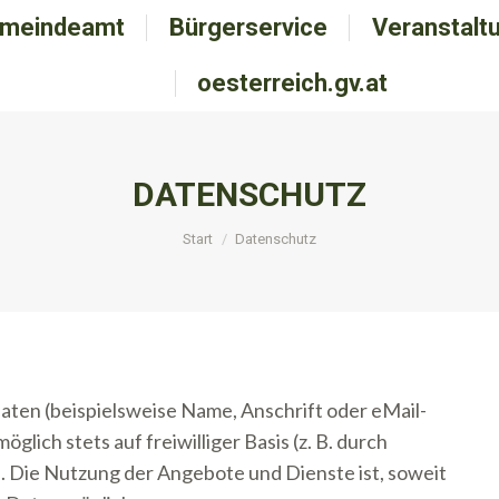
meindeamt
emeindeamt
Bürgerservice
Bürgerservice
Veranstalt
Veranstal
oesterreich.gv.at
oesterreich.gv.at
DATENSCHUTZ
Sie befinden sich hier:
Start
Datenschutz
ten (beispielsweise Name, Anschrift oder eMail-
lich stets auf freiwilliger Basis (z. B. durch
 Die Nutzung der Angebote und Dienste ist, soweit