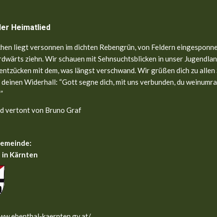
ler Heimatlied
hen liegt versonnen im dichten Rebengrün, von Feldern eingesponne
dwärts ziehn. Wir schauen mit Sehnsuchtsblicken in unser Jugendland
entzücken mit dem, was längst verschwand. Wir grüßen dich zu allen
 deinen Widerhall: “Gott segne dich, mit uns verbunden, du weinumr
”
d vertont von Bruno Graf
gemeinde:
 in Kärnten
ww.ebenthal-kaernten.gv.at/