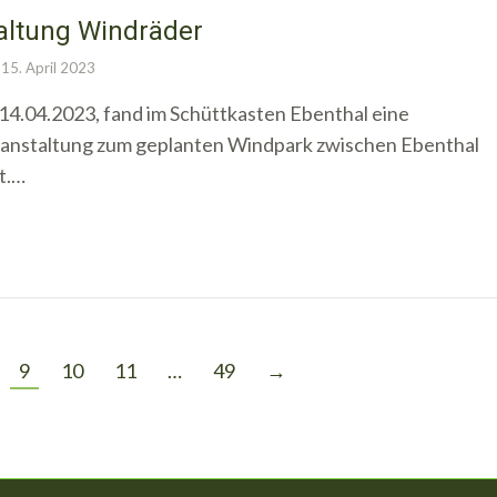
altung Windräder
15. April 2023
14.04.2023, fand im Schüttkasten Ebenthal eine
anstaltung zum geplanten Windpark zwischen Ebenthal
t.…
9
10
11
…
49
→