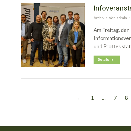
Infoveranst
Archiv
Von
admin
Am Freitag, den 
Informationsver
und Prottes stat
Details
←
1
…
7
8