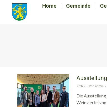
Home
Home
Gemeinde
Gemeinde
Ge
G
Ausstellung
Archiv
Von
admin
Die Ausstellung 
Weinviertel von