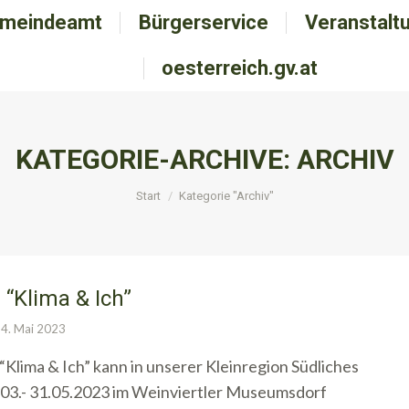
meindeamt
emeindeamt
Bürgerservice
Bürgerservice
Veranstalt
Veranstal
oesterreich.gv.at
oesterreich.gv.at
KATEGORIE-ARCHIVE:
ARCHIV
Sie befinden sich hier:
Start
Kategorie "Archiv"
 “Klima & Ich”
4. Mai 2023
“Klima & Ich” kann in unserer Kleinregion Südliches
 03.- 31.05.2023 im Weinviertler Museumsdorf