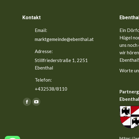
Kontakt
Ebentha
Email:
Ein Dörfc
Hügel nor
marktgemeinde@ebenthal.at
uns noch 
Adresse:
wir hören
Ebenthal!
Stillfriederstraße 1, 2251
Ebenthal
Worte un
Telefon:
+432538/8110
Partner
Ebenthal
Finden Sie uns auf:
Facebook
YouTube
page
page
opens
opens
in
in
new
new
https://w