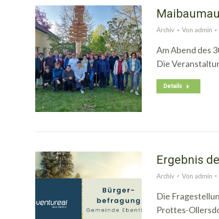
Maibaumauf
Archiv
Von
admin
Am Abend des 30
Die Veranstaltu
Details
Ergebnis d
Archiv
Von
admin
Die Fragestellu
Prottes-Ollersd