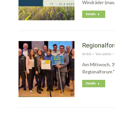
Windräder (max.
Details
Regionalfor
Archiv
Von
admin
Am Mittwoch, 19
Regionalforum “
Details