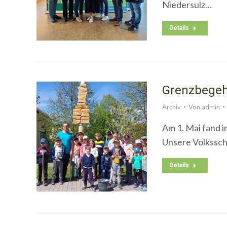
Niedersulz…
Details
Grenzbege
Archiv
Von
admin
Am 1. Mai fand i
Unsere Volkssch
Details