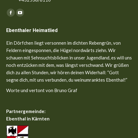
Finden Sie uns auf:
Facebook
YouTube
page
page
Ebenthaler Heimatlied
opens
opens
in
in
Ein Dörfchen liegt versonnen im dichten Rebengrün, von
new
new
Feldern eingesponnen, die Hügel nordwärts ziehn. Wir
window
window
schauen mit Sehnsuchtsblicken in unser Jugendland, es will uns
noch entzücken mit dem, was längst verschwand. Wir grüßen
dich zu allen Stunden, wir hören deinen Widerhall: “Gott
segne dich, mit uns verbunden, du weinumranktes Ebenthal!”
Worte und vertont von Bruno Graf
Partnergemeinde:
Ebenthal in Kärnten