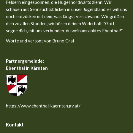
new
new
Feldern eingesponnen, die Hügel nordwärts ziehn. Wir
window
window
schauen mit Sehnsuchtsblicken in unser Jugendland, es will uns
noch entzücken mit dem, was längst verschwand. Wir grüßen
dich zu allen Stunden, wir hören deinen Widerhall: “Gott
segne dich, mit uns verbunden, du weinumranktes Ebenthal!”
Worte und vertont von Bruno Graf
Partnergemeinde:
Ebenthal in Kärnten
https://www.ebenthal-kaernten.gv.at/
Kontakt