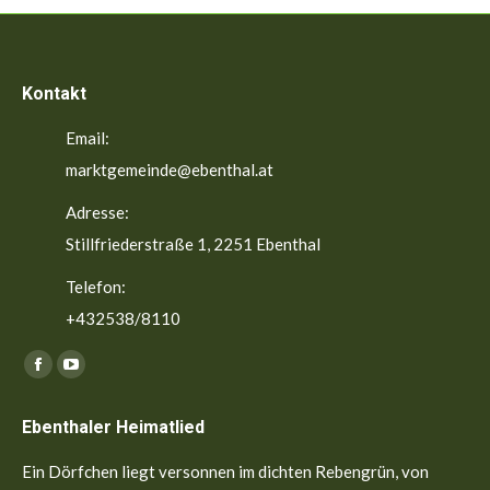
Kontakt
Email:
marktgemeinde@ebenthal.at
Adresse:
Stillfriederstraße 1, 2251 Ebenthal
Telefon:
+432538/8110
Finden Sie uns auf:
Facebook
YouTube
page
page
Ebenthaler Heimatlied
opens
opens
in
in
Ein Dörfchen liegt versonnen im dichten Rebengrün, von