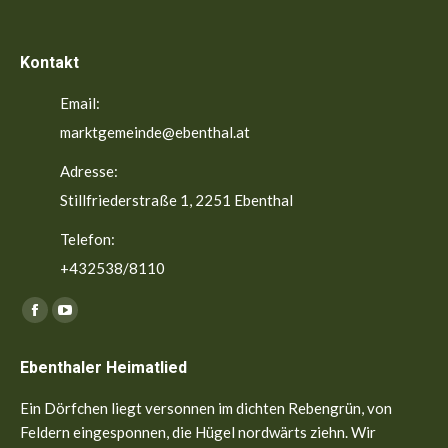
Kontakt
Email:
marktgemeinde@ebenthal.at
Adresse:
Stillfriederstraße 1, 2251 Ebenthal
Telefon:
+432538/8110
Finden Sie uns auf:
Facebook
YouTube
page
page
Ebenthaler Heimatlied
opens
opens
in
in
Ein Dörfchen liegt versonnen im dichten Rebengrün, von
new
new
Feldern eingesponnen, die Hügel nordwärts ziehn. Wir