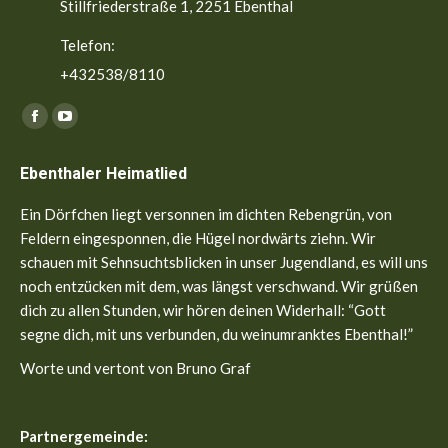
Stillfriederstraße 1, 2251 Ebenthal
Telefon:
+432538/8110
Finden Sie uns auf:
Facebook
YouTube
page
page
Ebenthaler Heimatlied
opens
opens
in
in
Ein Dörfchen liegt versonnen im dichten Rebengrün, von
new
new
Feldern eingesponnen, die Hügel nordwärts ziehn. Wir
window
window
schauen mit Sehnsuchtsblicken in unser Jugendland, es will uns
noch entzücken mit dem, was längst verschwand. Wir grüßen
dich zu allen Stunden, wir hören deinen Widerhall: “Gott
segne dich, mit uns verbunden, du weinumranktes Ebenthal!”
Worte und vertont von Bruno Graf
Partnergemeinde: