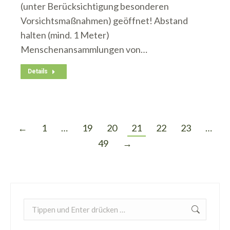
(unter Berücksichtigung besonderen
Vorsichtsmaßnahmen) geöffnet! Abstand
halten (mind. 1 Meter)
Menschenansammlungen von…
Details
←
1
…
19
20
21
22
23
…
49
→
Search: