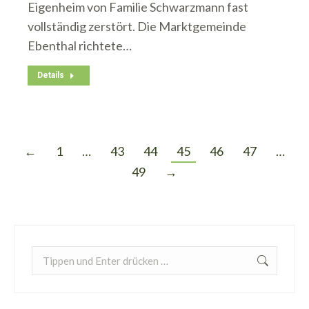
Eigenheim von Familie Schwarzmann fast
vollständig zerstört. Die Marktgemeinde
Ebenthal richtete…
Details
←
1
…
43
44
45
46
47
…
49
→
Search: