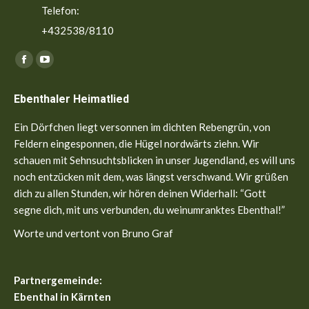
Telefon:
+432538/8110
Finden Sie uns auf:
Facebook
YouTube
page
page
Ebenthaler Heimatlied
opens
opens
in
in
Ein Dörfchen liegt versonnen im dichten Rebengrün, von
new
new
Feldern eingesponnen, die Hügel nordwärts ziehn. Wir
window
window
schauen mit Sehnsuchtsblicken in unser Jugendland, es will uns
noch entzücken mit dem, was längst verschwand. Wir grüßen
dich zu allen Stunden, wir hören deinen Widerhall: “Gott
segne dich, mit uns verbunden, du weinumranktes Ebenthal!”
Worte und vertont von Bruno Graf
Partnergemeinde:
Ebenthal in Kärnten