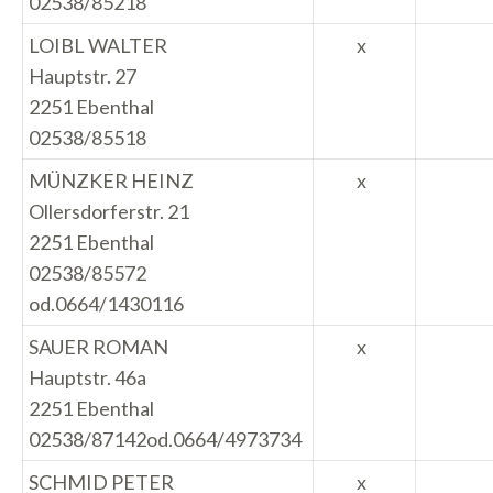
02538/85218
LOIBL WALTER
x
Hauptstr. 27
2251 Ebenthal
02538/85518
MÜNZKER HEINZ
x
Ollersdorferstr. 21
2251 Ebenthal
02538/85572
od.0664/1430116
SAUER ROMAN
x
Hauptstr. 46a
2251 Ebenthal
02538/87142od.0664/4973734
SCHMID PETER
x