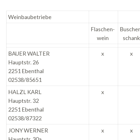
Weinbaubetriebe
Flaschen-
Busche
wein
schank
BAUER WALTER
x
x
Hauptstr. 26
2251 Ebenthal
02538/85651
HALZL KARL
x
Hauptstr. 32
2251 Ebenthal
02538/87322
JONY WERNER
x
x
Hauptstr. 30a