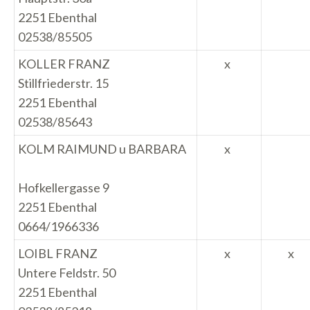
2251 Ebenthal
02538/85505
KOLLER FRANZ
x
Stillfriederstr. 15
2251 Ebenthal
02538/85643
KOLM RAIMUND u BARBARA
x
Hofkellergasse 9
2251 Ebenthal
0664/1966336
LOIBL FRANZ
x
x
Untere Feldstr. 50
2251 Ebenthal