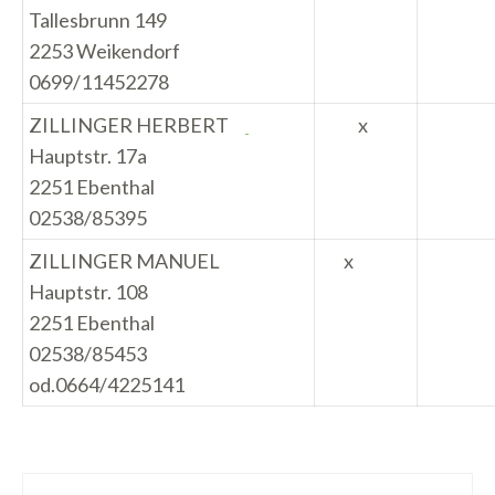
Tallesbrunn 149
2253 Weikendorf
0699/11452278
ZILLINGER HERBERT
x
Hauptstr. 17a
2251 Ebenthal
02538/85395
ZILLINGER MANUEL
x
Hauptstr. 108
2251 Ebenthal
02538/85453
od.0664/4225141