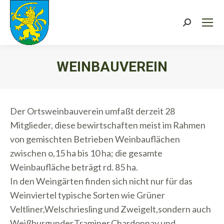
Search:
WEINBAUVEREIN
Sie befinden sich hier:
Der Ortsweinbauverein umfaßt derzeit 28
Mitglieder, diese bewirtschaften meist im Rahmen
von gemischten Betrieben Weinbauflächen
zwischen o,15 ha bis 10 ha; die gesamte
Weinbaufläche beträgt rd. 85 ha.
In den Weingärten finden sich nicht nur für das
Weinviertel typische Sorten wie Grüner
Veltliner,Welschriesling und Zweigelt,sondern auch
Weißburgunder,Traminer,Chardonnay und