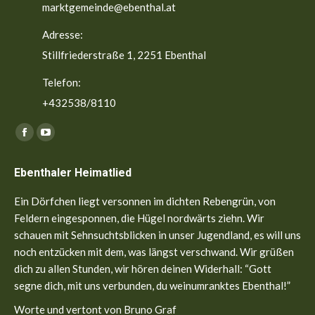
marktgemeinde@ebenthal.at
Adresse:
Stillfriederstraße 1, 2251 Ebenthal
Telefon:
+432538/8110
Finden Sie uns auf:
Facebook
YouTube
page
page
Ebenthaler Heimatlied
opens
opens
in
in
Ein Dörfchen liegt versonnen im dichten Rebengrün, von
new
new
Feldern eingesponnen, die Hügel nordwärts ziehn. Wir
window
window
schauen mit Sehnsuchtsblicken in unser Jugendland, es will uns
noch entzücken mit dem, was längst verschwand. Wir grüßen
dich zu allen Stunden, wir hören deinen Widerhall: “Gott
segne dich, mit uns verbunden, du weinumranktes Ebenthal!”
Worte und vertont von Bruno Graf