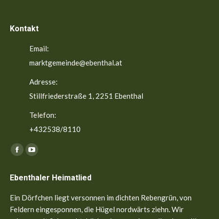
Kontakt
Email:
marktgemeinde@ebenthal.at
Adresse:
Stillfriederstraße 1, 2251 Ebenthal
Telefon:
+432538/8110
Finden Sie uns auf:
Facebook
YouTube
page
page
Ebenthaler Heimatlied
opens
opens
in
in
Ein Dörfchen liegt versonnen im dichten Rebengrün, von
new
new
Feldern eingesponnen, die Hügel nordwärts ziehn. Wir