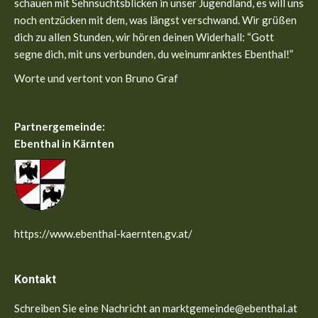
window
window
schauen mit Sehnsuchtsblicken in unser Jugendland, es will uns
noch entzücken mit dem, was längst verschwand. Wir grüßen
dich zu allen Stunden, wir hören deinen Widerhall: “Gott
segne dich, mit uns verbunden, du weinumranktes Ebenthal!”
Worte und vertont von Bruno Graf
Partnergemeinde:
Ebenthal in Kärnten
https://www.ebenthal-kaernten.gv.at/
Kontakt
Schreiben Sie eine Nachricht an marktgemeinde@ebenthal.at