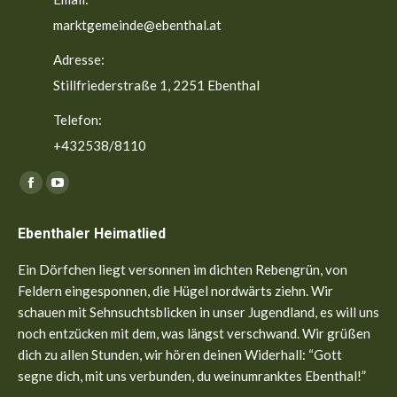
marktgemeinde@ebenthal.at
Adresse:
Stillfriederstraße 1, 2251 Ebenthal
Telefon:
+432538/8110
Finden Sie uns auf:
Facebook
YouTube
page
page
Ebenthaler Heimatlied
opens
opens
in
in
Ein Dörfchen liegt versonnen im dichten Rebengrün, von
new
new
Feldern eingesponnen, die Hügel nordwärts ziehn. Wir
window
window
schauen mit Sehnsuchtsblicken in unser Jugendland, es will uns
noch entzücken mit dem, was längst verschwand. Wir grüßen
dich zu allen Stunden, wir hören deinen Widerhall: “Gott
segne dich, mit uns verbunden, du weinumranktes Ebenthal!”