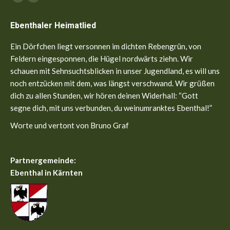
Facebook
YouTube
page
page
Ebenthaler Heimatlied
opens
opens
in
in
Ein Dörfchen liegt versonnen im dichten Rebengrün, von
new
new
Feldern eingesponnen, die Hügel nordwärts ziehn. Wir
window
window
schauen mit Sehnsuchtsblicken in unser Jugendland, es will uns
noch entzücken mit dem, was längst verschwand. Wir grüßen
dich zu allen Stunden, wir hören deinen Widerhall: “Gott
segne dich, mit uns verbunden, du weinumranktes Ebenthal!”
Worte und vertont von Bruno Graf
Partnergemeinde:
Ebenthal in Kärnten