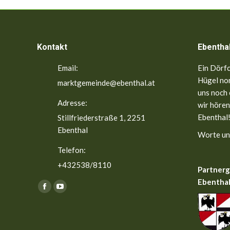
Kontakt
Ebentha
Email:
Ein Dörfc
Hügel nor
marktgemeinde@ebenthal.at
uns noch 
Adresse:
wir hören
Ebenthal!
Stillfriederstraße 1, 2251
Ebenthal
Worte un
Telefon:
+432538/8110
Partner
Ebenthal
Finden Sie uns auf:
Facebook
YouTube
page
page
opens
opens