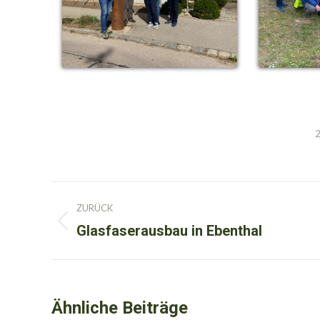
2
Kommentarnavigation
ZURÜCK
Glasfaserausbau in Ebenthal
Vorheriger
Beitrag:
Ähnliche Beiträge