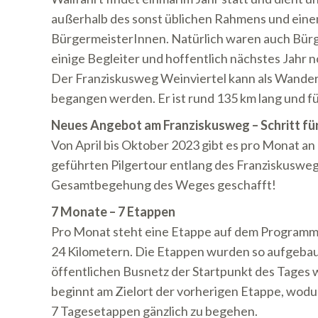
außerhalb des sonst üblichen Rahmens und eine
BürgermeisterInnen. Natürlich waren auch Bürg
einige Begleiter und hoffentlich nächstes Jahr n
Der Franziskusweg Weinviertel kann als Wander-
begangen werden. Er ist rund 135 km lang und fü
Neues Angebot am Franziskusweg – Schritt für 
Von April bis Oktober 2023 gibt es pro Monat an
geführten Pilgertour entlang des Franziskuswege
Gesamtbegehung des Weges geschafft!
7 Monate – 7 Etappen
Pro Monat steht eine Etappe auf dem Programm.
24 Kilometern. Die Etappen wurden so aufgebaut
öffentlichen Busnetz der Startpunkt des Tages 
beginnt am Zielort der vorherigen Etappe, wodu
7 Tagesetappen gänzlich zu begehen.