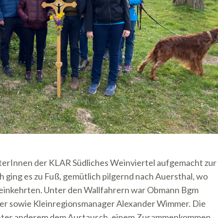
terInnen der KLAR Südliches Weinviertel aufgemacht zur
 ging es zu Fuß, gemütlich pilgernd nach Auersthal, wo
 einkehrten. Unter den Wallfahrern war Obmann Bgm
ler sowie Kleinregionsmanager Alexander Wimmer. Die
nt unter anderem dem Austausch, einem Zusammenkommen