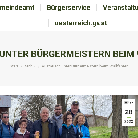
meindeamt
emeindeamt
Bürgerservice
Bürgerservice
Veranstalt
Veranstal
oesterreich.gv.at
oesterreich.gv.at
UNTER BÜRGERMEISTERN BEIM
Sie befinden sich hier:
Start
Archiv
Austausch unter Bürgermeistern beim Wallfahren
März
28
2023