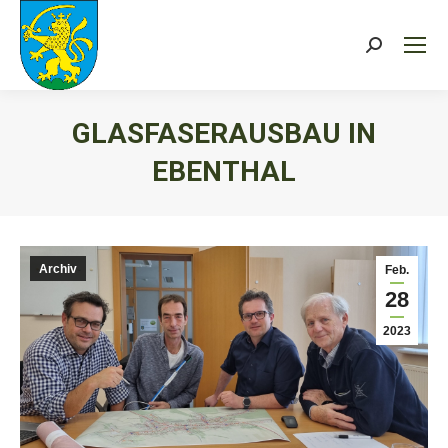
Search:
GLASFASERAUSBAU IN
EBENTHAL
Sie befinden sich hier:
Archiv
Feb.
28
2023