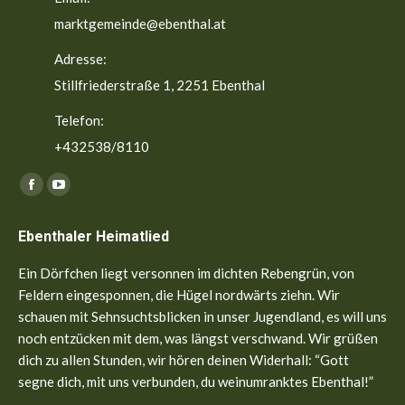
marktgemeinde@ebenthal.at
Adresse:
Stillfriederstraße 1, 2251 Ebenthal
Telefon:
+432538/8110
Finden Sie uns auf:
Facebook
YouTube
page
page
Ebenthaler Heimatlied
opens
opens
in
in
Ein Dörfchen liegt versonnen im dichten Rebengrün, von
new
new
Feldern eingesponnen, die Hügel nordwärts ziehn. Wir
window
window
schauen mit Sehnsuchtsblicken in unser Jugendland, es will uns
noch entzücken mit dem, was längst verschwand. Wir grüßen
dich zu allen Stunden, wir hören deinen Widerhall: “Gott
segne dich, mit uns verbunden, du weinumranktes Ebenthal!”