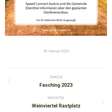
28. Februar 2023
Kommentarnavigation
ZURÜCK
Fasching 2023
Vorheriger
Beitrag:
NÄCHSTES
Weinviertel Rastplatz
Nächster