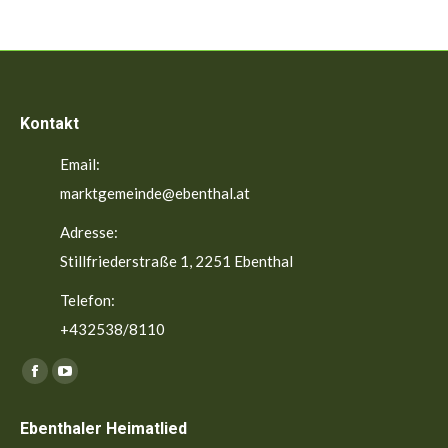
Kontakt
Email:
marktgemeinde@ebenthal.at
Adresse:
Stillfriederstraße 1, 2251 Ebenthal
Telefon:
+432538/8110
Finden Sie uns auf:
Facebook
YouTube
page
page
Ebenthaler Heimatlied
opens
opens