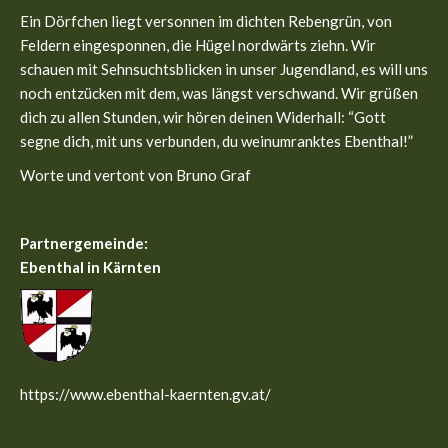
in
in
Ein Dörfchen liegt versonnen im dichten Rebengrün, von
new
new
Feldern eingesponnen, die Hügel nordwärts ziehn. Wir
window
window
schauen mit Sehnsuchtsblicken in unser Jugendland, es will uns
noch entzücken mit dem, was längst verschwand. Wir grüßen
dich zu allen Stunden, wir hören deinen Widerhall: “Gott
segne dich, mit uns verbunden, du weinumranktes Ebenthal!”
Worte und vertont von Bruno Graf
Partnergemeinde:
Ebenthal in Kärnten
https://www.ebenthal-kaernten.gv.at/