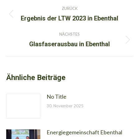
Kommentarnavigation
ZURÜCK
Ergebnis der LTW 2023 in Ebenthal
Vorheriger
Beitrag:
NÄCHSTES
Glasfaserausbau in Ebenthal
Nächster
Beitrag:
Ähnliche Beiträge
No Title
30. November 2025
Energiegemeinschaft Ebenthal