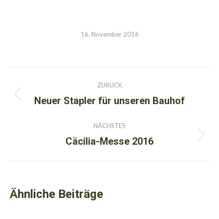
16. November 2016
Kommentarnavigation
ZURÜCK
Neuer Stapler für unseren Bauhof
Vorheriger
Beitrag:
NÄCHSTES
Cäcilia-Messe 2016
Nächster
Beitrag:
Ähnliche Beiträge