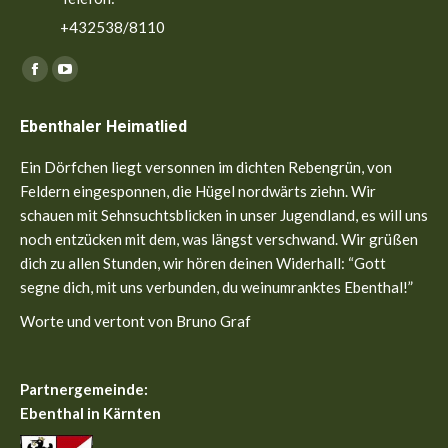
+432538/8110
Finden Sie uns auf:
Facebook
YouTube
page
page
Ebenthaler Heimatlied
opens
opens
in
in
Ein Dörfchen liegt versonnen im dichten Rebengrün, von
new
new
Feldern eingesponnen, die Hügel nordwärts ziehn. Wir
window
window
schauen mit Sehnsuchtsblicken in unser Jugendland, es will uns
noch entzücken mit dem, was längst verschwand. Wir grüßen
dich zu allen Stunden, wir hören deinen Widerhall: “Gott
segne dich, mit uns verbunden, du weinumranktes Ebenthal!”
Worte und vertont von Bruno Graf
Partnergemeinde:
Ebenthal in Kärnten