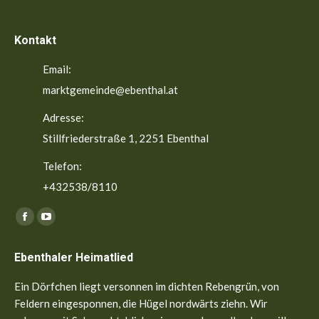
Kontakt
Email:
marktgemeinde@ebenthal.at
Adresse:
Stillfriederstraße 1, 2251 Ebenthal
Telefon:
+432538/8110
Finden Sie uns auf:
Facebook
YouTube
page
page
Ebenthaler Heimatlied
opens
opens
in
in
Ein Dörfchen liegt versonnen im dichten Rebengrün, von
new
new
Feldern eingesponnen, die Hügel nordwärts ziehn. Wir
window
window