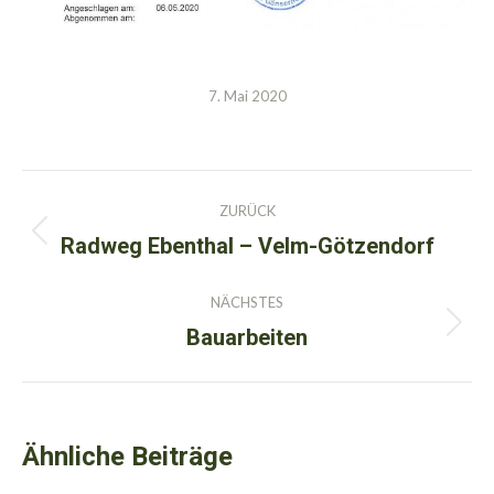
7. Mai 2020
Kommentarnavigation
ZURÜCK
Radweg Ebenthal – Velm-Götzendorf
Vorheriger
Beitrag:
NÄCHSTES
Bauarbeiten
Nächster
Beitrag:
Ähnliche Beiträge