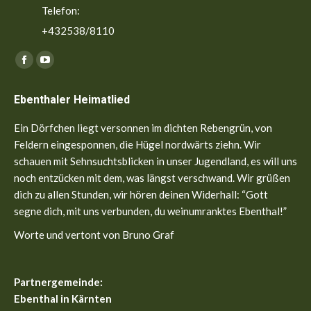
Telefon:
+432538/8110
Finden Sie uns auf:
Facebook
YouTube
page
page
Ebenthaler Heimatlied
opens
opens
in
in
Ein Dörfchen liegt versonnen im dichten Rebengrün, von
new
new
Feldern eingesponnen, die Hügel nordwärts ziehn. Wir
window
window
schauen mit Sehnsuchtsblicken in unser Jugendland, es will uns
noch entzücken mit dem, was längst verschwand. Wir grüßen
dich zu allen Stunden, wir hören deinen Widerhall: “Gott
segne dich, mit uns verbunden, du weinumranktes Ebenthal!”
Worte und vertont von Bruno Graf
Partnergemeinde:
Ebenthal in Kärnten