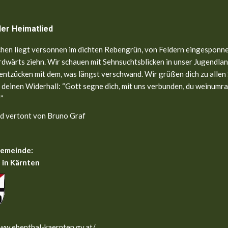
ler Heimatlied
hen liegt versonnen im dichten Rebengrün, von Feldern eingesponne
dwärts ziehn. Wir schauen mit Sehnsuchtsblicken in unser Jugendland
entzücken mit dem, was längst verschwand. Wir grüßen dich zu allen
 deinen Widerhall: “Gott segne dich, mit uns verbunden, du weinumr
”
d vertont von Bruno Graf
gemeinde:
 in Kärnten
ww.ebenthal-kaernten.gv.at/