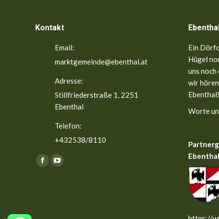
Kontakt
Ebentha
Email:
Ein Dörfc
Hügel nor
marktgemeinde@ebenthal.at
uns noch 
Adresse:
wir hören
Ebenthal!
Stillfriederstraße 1, 2251
Ebenthal
Worte un
Telefon:
+432538/8110
Partner
Ebenthal
Finden Sie uns auf:
Facebook
YouTube
page
page
opens
opens
in
in
new
new
https://w