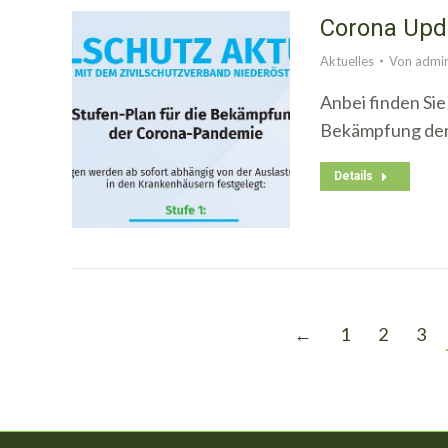
Corona Upd
Aktuelles
Von
admi
Anbei finden Sie
Bekämpfung der
Details
←
1
2
3