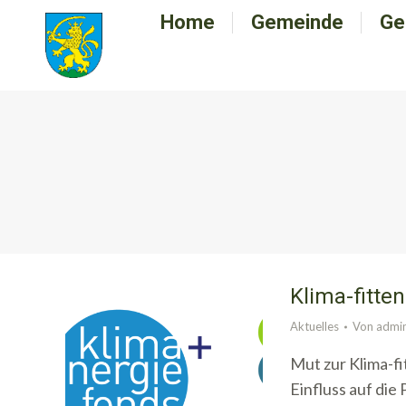
Home
Home
Gemeinde
Gemeinde
Ge
G
Klima-fitte
Aktuelles
Von
admi
Mut zur Klima-f
Einfluss auf die