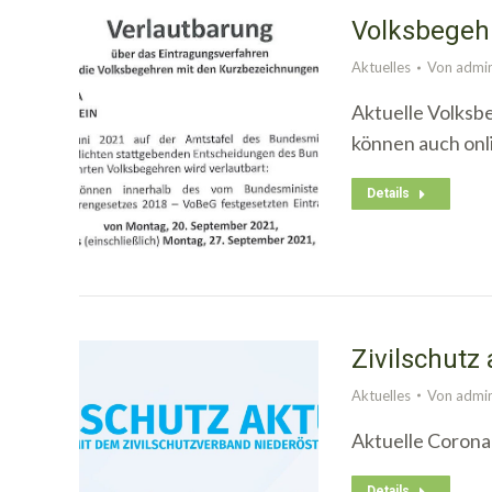
Volksbegeh
Aktuelles
Von
admi
Aktuelle Volksb
können auch onl
Details
Zivilschutz 
Aktuelles
Von
admi
Aktuelle Coron
Details