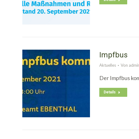
Impfbus
Aktuelles
Von
admi
Der Impfbus kom
Details