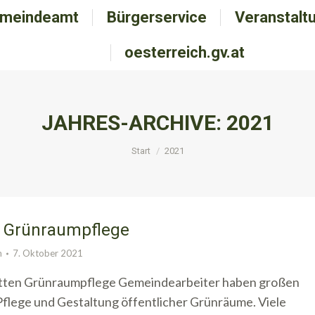
meindeamt
emeindeamt
Bürgerservice
Bürgerservice
Veranstalt
Veranstal
oesterreich.gv.at
oesterreich.gv.at
JAHRES-ARCHIVE:
2021
Sie befinden sich hier:
Start
2021
n Grünraumpflege
n
7. Oktober 2021
itten Grünraumpflege Gemeindearbeiter haben großen
 Pflege und Gestaltung öffentlicher Grünräume. Viele