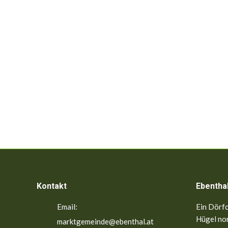
Kontakt
Ebentha
Email:
Ein Dörfc
Hügel nor
marktgemeinde@ebenthal.at