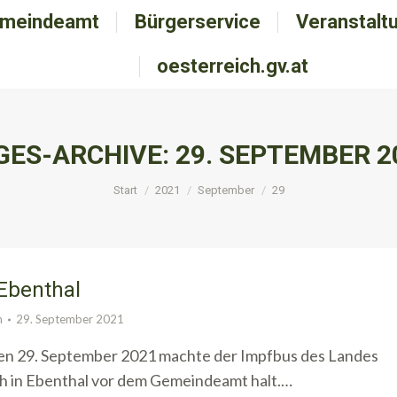
meindeamt
emeindeamt
Bürgerservice
Bürgerservice
Veranstalt
Veranstal
oesterreich.gv.at
oesterreich.gv.at
GES-ARCHIVE:
29. SEPTEMBER 2
Sie befinden sich hier:
Start
2021
September
29
Ebenthal
n
29. September 2021
n 29. September 2021 machte der Impfbus des Landes
h in Ebenthal vor dem Gemeindeamt halt.…