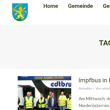
Home
Home
Gemeinde
Gemeinde
Ge
G
TA
Impfbus in 
Aktuelles
Von
admi
Am Mittwoch, de
Niederösterreic