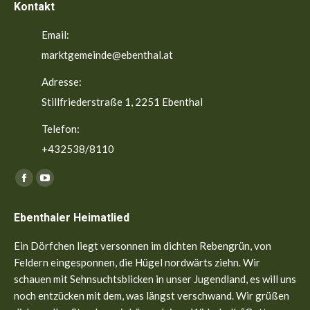
Kontakt
Email:
marktgemeinde@ebenthal.at
Adresse:
Stillfriederstraße 1, 2251 Ebenthal
Telefon:
+432538/8110
Finden Sie uns auf:
Facebook
YouTube
page
page
Ebenthaler Heimatlied
opens
opens
in
in
Ein Dörfchen liegt versonnen im dichten Rebengrün, von
new
new
Feldern eingesponnen, die Hügel nordwärts ziehn. Wir
window
window
schauen mit Sehnsuchtsblicken in unser Jugendland, es will uns
noch entzücken mit dem, was längst verschwand. Wir grüßen