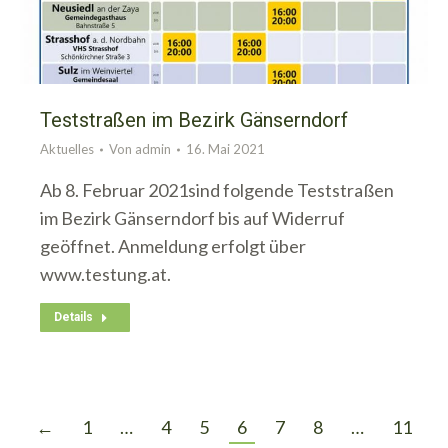
Teststraßen im Bezirk Gänserndorf
Aktuelles
Von
admin
16. Mai 2021
Ab 8. Februar 2021sind folgende Teststraßen
im Bezirk Gänserndorf bis auf Widerruf
geöffnet. Anmeldung erfolgt über
www.testung.at.
Details
←
1
…
4
5
6
7
8
…
11