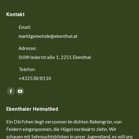
Kontakt
Email:
marktgemeinde@ebenthal.at
Adresse:
Stillfriederstraße 1, 2251 Ebenthal
Telefon:
+432538/8110
Finden Sie uns auf:
Facebook
YouTube
page
page
Ebenthaler Heimatlied
opens
opens
in
in
Ein Dörfchen liegt versonnen im dichten Rebengrün, von
new
new
Feldern eingesponnen, die Hügel nordwärts ziehn. Wir
window
window
schauen mit Sehnsuchtsblicken in unser Jugendland, es will uns