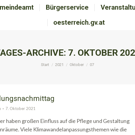
meindeamt
emeindeamt
Bürgerservice
Bürgerservice
Veranstalt
Veranstal
oesterreich.gv.at
oesterreich.gv.at
AGES-ARCHIVE:
7. OKTOBER 20
Sie befinden sich hier:
Start
2021
Oktober
07
lungsnachmittag
n
7. Oktober 2021
r haben großen Einfluss auf die Pflege und Gestaltung
ünräume. Viele Klimawandelanpassungsthemen wie die