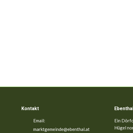
Kontakt
Ebentha
Email:
Ein Dörfc
Hügel nor
marktgemeinde@ebenthal.at