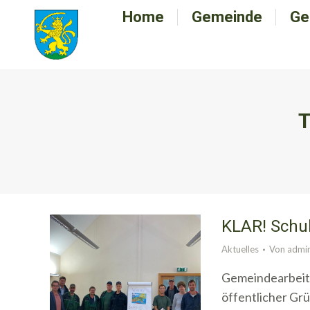
Home
Home
Gemeinde
Gemeinde
Ge
G
T
KLAR! Schu
Aktuelles
Von
admi
Gemeindearbeite
öffentlicher Gr