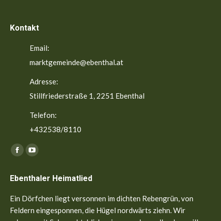
Kontakt
Email:
marktgemeinde@ebenthal.at
Adresse:
Stillfriederstraße 1, 2251 Ebenthal
Telefon:
+432538/8110
Finden Sie uns auf:
Facebook
YouTube
page
page
Ebenthaler Heimatlied
opens
opens
in
in
Ein Dörfchen liegt versonnen im dichten Rebengrün, von
new
new
Feldern eingesponnen, die Hügel nordwärts ziehn. Wir
window
window