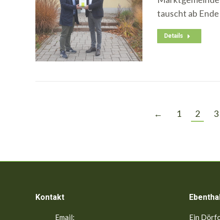
tauscht ab Ende
Details
←
1
2
3
Kontakt
Ebentha
Email:
Ein Dörfc