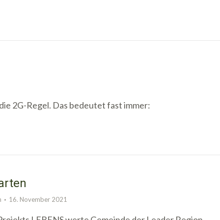
n die 2G-Regel. Das bedeutet fast immer:
arten
n
16. November 2021
Projekts LEBENS.werte Gemeinde der Leader Region