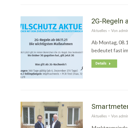
2G-Regeln 
Aktuelles
Von
admi
Ab Montag, 08.11
bedeutet fast i
Details
Smartmete
Aktuelles
Von
admi
Marktgemeinde 