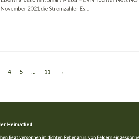
 November 2021 die Stromzähler Es…
4
5
…
11
→
ler Heimatlied
hen liegt versonnen im dichten Rebengrün, von Feldern eingesponne