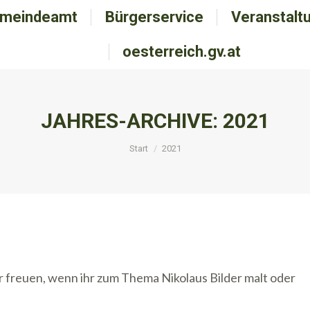
meindeamt
emeindeamt
Bürgerservice
Bürgerservice
Veranstalt
Veranstal
oesterreich.gv.at
oesterreich.gv.at
JAHRES-ARCHIVE:
2021
Sie befinden sich hier:
Start
2021
 freuen, wenn ihr zum Thema Nikolaus Bilder malt oder