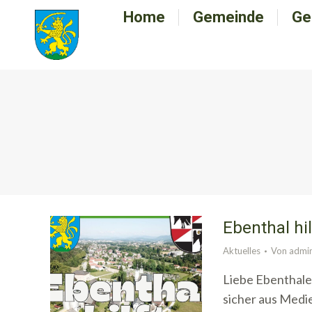
Home
Home
Gemeinde
Gemeinde
Ge
G
Ebenthal hi
Aktuelles
Von
admi
Liebe Ebenthale
sicher aus Medi