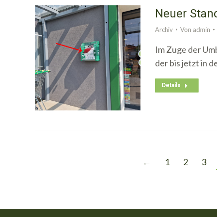
Neuer Stand
Archiv
Von
admin
Im Zuge der Umb
der bis jetzt in
Details
←
1
2
3