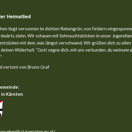
ler Heimatlied
hen liegt versonnen im dichten Rebengrün, von Feldern eingesponne
dwärts ziehn. Wir schauen mit Sehnsuchtsblicken in unser Jugendland
entzücken mit dem, was längst verschwand. Wir grüßen dich zu allen
 deinen Widerhall: “Gott segne dich, mit uns verbunden, du weinumr
”
d vertont von Bruno Graf
gemeinde:
 in Kärnten
ww.ebenthal-kaernten.gv.at/