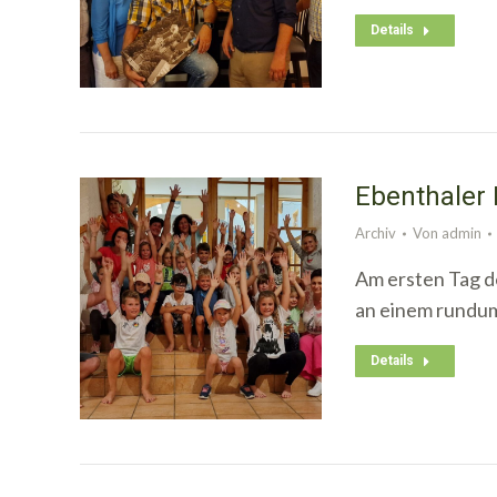
Details
Ebenthaler 
Archiv
Von
admin
Am ersten Tag de
an einem rundu
Details