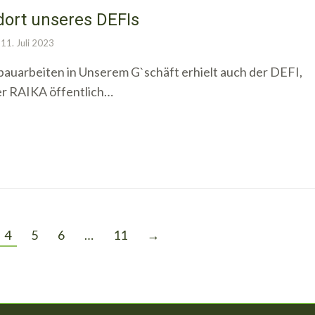
ort unseres DEFIs
11. Juli 2023
auarbeiten in Unserem G`schäft erhielt auch der DEFI,
 der RAIKA öffentlich…
4
5
6
…
11
→