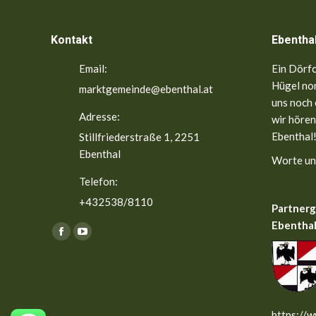
Kontakt
Ebentha
Email:
Ein Dörfc
Hügel nor
marktgemeinde@ebenthal.at
uns noch 
Adresse:
wir hören
Ebenthal!
Stillfriederstraße 1, 2251
Ebenthal
Worte un
Telefon:
+432538/8110
Partner
Ebenthal
Finden Sie uns auf:
Facebook
YouTube
page
page
opens
opens
in
in
new
new
https://w