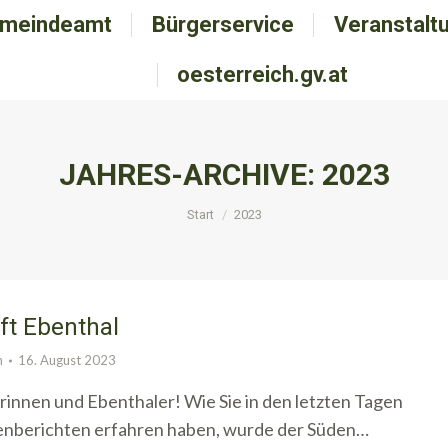
meindeamt
emeindeamt
Bürgerservice
Bürgerservice
Veranstalt
Veranstal
oesterreich.gv.at
oesterreich.gv.at
JAHRES-ARCHIVE:
2023
Sie befinden sich hier:
Start
2023
lft Ebenthal
n
16. August 2023
rinnen und Ebenthaler! Wie Sie in den letzten Tagen
enberichten erfahren haben, wurde der Süden…