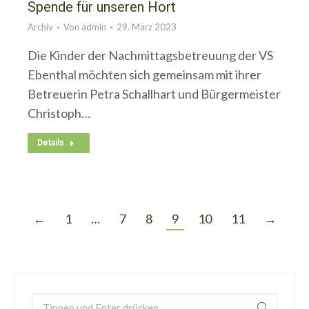
Spende für unseren Hort
Archiv
Von
admin
29. März 2023
Die Kinder der Nachmittagsbetreuung der VS
Ebenthal möchten sich gemeinsam mit ihrer
Betreuerin Petra Schallhart und Bürgermeister
Christoph…
Details
←
1
…
7
8
9
10
11
→
Search: