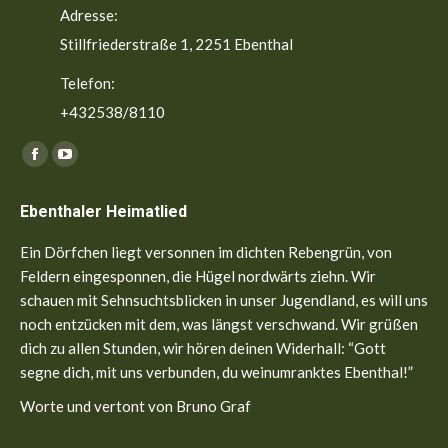
Adresse:
Stillfriederstraße 1, 2251 Ebenthal
Telefon:
+432538/8110
Finden Sie uns auf:
Facebook
YouTube
page
page
Ebenthaler Heimatlied
opens
opens
in
in
Ein Dörfchen liegt versonnen im dichten Rebengrün, von
new
new
Feldern eingesponnen, die Hügel nordwärts ziehn. Wir
window
window
schauen mit Sehnsuchtsblicken in unser Jugendland, es will uns
noch entzücken mit dem, was längst verschwand. Wir grüßen
dich zu allen Stunden, wir hören deinen Widerhall: “Gott
segne dich, mit uns verbunden, du weinumranktes Ebenthal!”
Worte und vertont von Bruno Graf