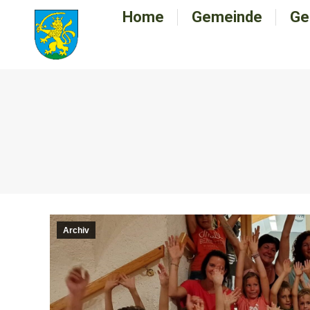
Home
Home
Gemeinde
Gemeinde
Ge
G
Archiv