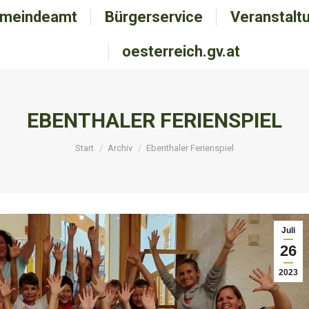
meindeamt
emeindeamt
Bürgerservice
Bürgerservice
Veranstalt
Veranstal
oesterreich.gv.at
oesterreich.gv.at
EBENTHALER FERIENSPIEL
Sie befinden sich hier:
Start
Archiv
Ebenthaler Ferienspiel
Juli
26
2023