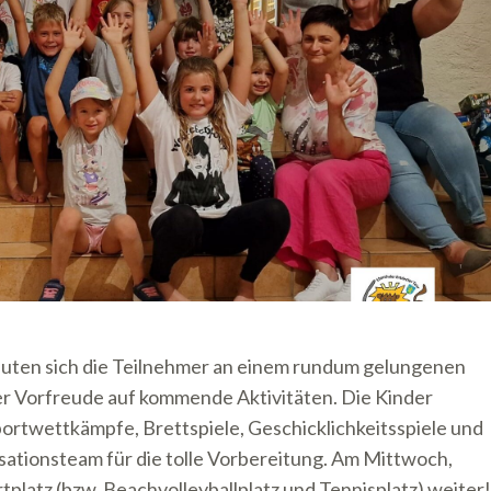
euten sich die Teilnehmer an einem rundum gelungenen
er Vorfreude auf kommende Aktivitäten. Die Kinder
portwettkämpfe, Brettspiele, Geschicklichkeitsspiele und
ationsteam für die tolle Vorbereitung. Am Mittwoch,
tplatz (bzw. Beachvolleyballplatz und Tennisplatz) weiter!