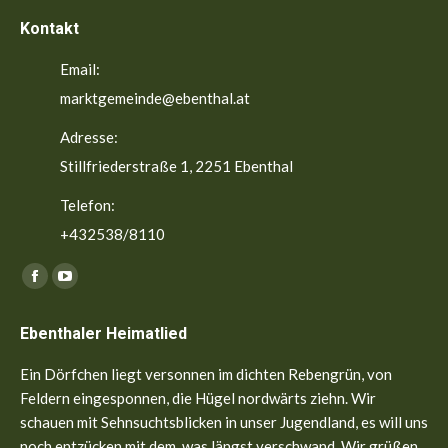
Kontakt
Email:
marktgemeinde@ebenthal.at
Adresse:
Stillfriederstraße 1, 2251 Ebenthal
Telefon:
+432538/8110
Finden Sie uns auf:
Facebook
YouTube
page
page
Ebenthaler Heimatlied
opens
opens
in
in
Ein Dörfchen liegt versonnen im dichten Rebengrün, von
new
new
Feldern eingesponnen, die Hügel nordwärts ziehn. Wir
window
window
schauen mit Sehnsuchtsblicken in unser Jugendland, es will uns
noch entzücken mit dem, was längst verschwand. Wir grüßen