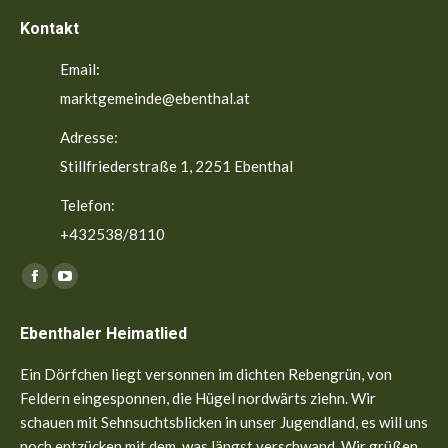
Kontakt
Email:
marktgemeinde@ebenthal.at
Adresse:
Stillfriederstraße 1, 2251 Ebenthal
Telefon:
+432538/8110
Finden Sie uns auf:
Facebook
YouTube
page
page
Ebenthaler Heimatlied
opens
opens
in
in
Ein Dörfchen liegt versonnen im dichten Rebengrün, von
new
new
Feldern eingesponnen, die Hügel nordwärts ziehn. Wir
window
window
schauen mit Sehnsuchtsblicken in unser Jugendland, es will uns
noch entzücken mit dem, was längst verschwand. Wir grüßen