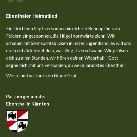
Facebook
YouTube
page
page
Ebenthaler Heimatlied
opens
opens
in
in
Ein Dörfchen liegt versonnen im dichten Rebengrün, von
new
new
Feldern eingesponnen, die Hügel nordwärts ziehn. Wir
window
window
schauen mit Sehnsuchtsblicken in unser Jugendland, es will uns
noch entzücken mit dem, was längst verschwand. Wir grüßen
dich zu allen Stunden, wir hören deinen Widerhall: “Gott
segne dich, mit uns verbunden, du weinumranktes Ebenthal!”
Worte und vertont von Bruno Graf
Partnergemeinde:
Ebenthal in Kärnten