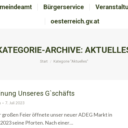
meindeamt
emeindeamt
Bürgerservice
Bürgerservice
Veranstalt
Veranstal
oesterreich.gv.at
oesterreich.gv.at
KATEGORIE-ARCHIVE:
AKTUELLE
Sie befinden sich hier:
Start
Kategorie "Aktuelles"
fnung Unseres G`schäfts
n
7. Juli 2023
 großen Feier öffnete unser neuer ADEG Markt in
.2023 seine Pforten. Nach einer…