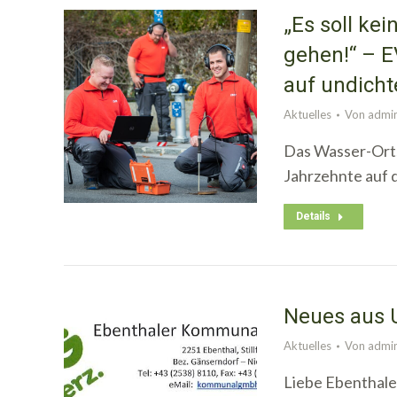
„Es soll ke
gehen!“ – E
auf undicht
Aktuelles
Von
admi
Das Wasser-Orts
Jahrzehnte auf 
Details
Neues aus 
Aktuelles
Von
admi
Liebe Ebenthaler