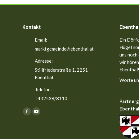
Kontakt
Ebentha
Email:
Ein Dörfc
Hügel nor
marktgemeinde@ebenthal.at
uns noch 
Adresse:
wir hören
Ebenthal!
Stillfriederstraße 1, 2251
Ebenthal
Worte un
Telefon:
+432538/8110
Partner
Ebenthal
Finden Sie uns auf:
Facebook
YouTube
page
page
opens
opens