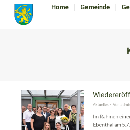
Home
Home
Gemeinde
Gemeinde
Ge
G
Wiedereröf
Aktuelles
Von
admi
Im Rahmen einer
Ebenthal am 5.7