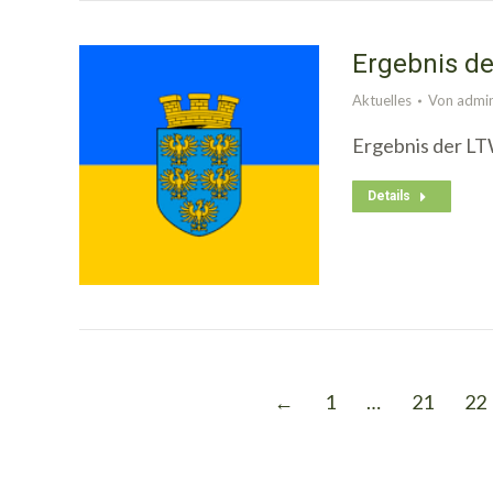
Ergebnis de
Aktuelles
Von
admi
Ergebnis der LT
Details
←
1
…
21
22