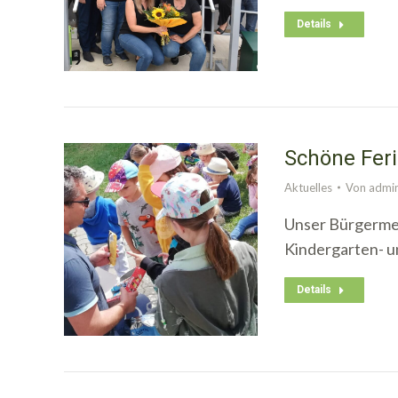
Details
Schöne Feri
Aktuelles
Von
admi
Unser Bürgermei
Kindergarten- u
Details