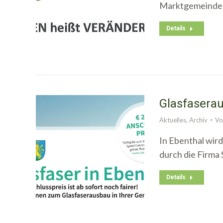
Marktgemeinde E
Details
Glasfaserau
Aktuelles
,
Archiv
V
In Ebenthal wir
durch die Firma
Details