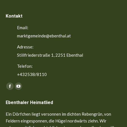
Kontakt
Email:
marktgemeinde@ebenthal.at
Adresse:
Stillfriederstraße 1, 2251 Ebenthal
Telefon:
+432538/8110
Finden Sie uns auf:
Facebook
YouTube
page
page
Ebenthaler Heimatlied
opens
opens
in
in
Ein Dörfchen liegt versonnen im dichten Rebengrün, von
new
new
Feldern eingesponnen, die Hügel nordwärts ziehn. Wir
window
window