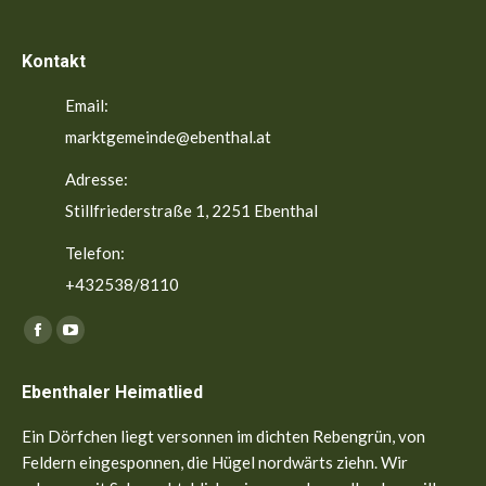
Kontakt
Email:
marktgemeinde@ebenthal.at
Adresse:
Stillfriederstraße 1, 2251 Ebenthal
Telefon:
+432538/8110
Finden Sie uns auf:
Facebook
YouTube
page
page
Ebenthaler Heimatlied
opens
opens
in
in
Ein Dörfchen liegt versonnen im dichten Rebengrün, von
new
new
Feldern eingesponnen, die Hügel nordwärts ziehn. Wir
window
window