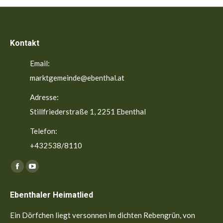
Kontakt
Email:
marktgemeinde@ebenthal.at
Adresse:
Stillfriederstraße 1, 2251 Ebenthal
Telefon:
+432538/8110
Finden Sie uns auf:
Facebook
YouTube
page
page
Ebenthaler Heimatlied
opens
opens
in
in
Ein Dörfchen liegt versonnen im dichten Rebengrün, von