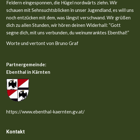
new
new
Feldern eingesponnen, die Hügel nordwärts ziehn. Wir
window
window
schauen mit Sehnsuchtsblicken in unser Jugendland, es will uns
noch entzücken mit dem, was längst verschwand. Wir grüßen
dich zu allen Stunden, wir hören deinen Widerhall: “Gott
segne dich, mit uns verbunden, du weinumranktes Ebenthal!”
Worte und vertont von Bruno Graf
Partnergemeinde:
Ebenthal in Kärnten
https://www.ebenthal-kaernten.gv.at/
Kontakt