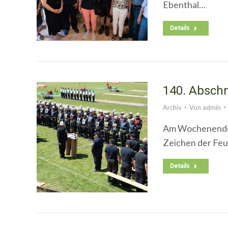
Ebenthal…
Details
140. Abschn
Archiv
Von
admin
Am Wochenende d
Zeichen der Fe
Details