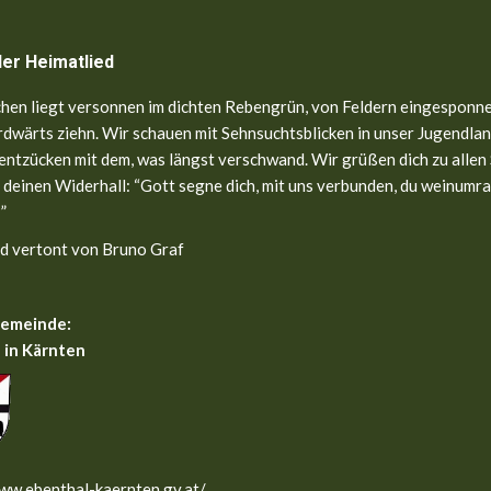
ler Heimatlied
hen liegt versonnen im dichten Rebengrün, von Feldern eingesponne
dwärts ziehn. Wir schauen mit Sehnsuchtsblicken in unser Jugendland
entzücken mit dem, was längst verschwand. Wir grüßen dich zu allen
 deinen Widerhall: “Gott segne dich, mit uns verbunden, du weinumr
”
d vertont von Bruno Graf
gemeinde:
 in Kärnten
ww.ebenthal-kaernten.gv.at/