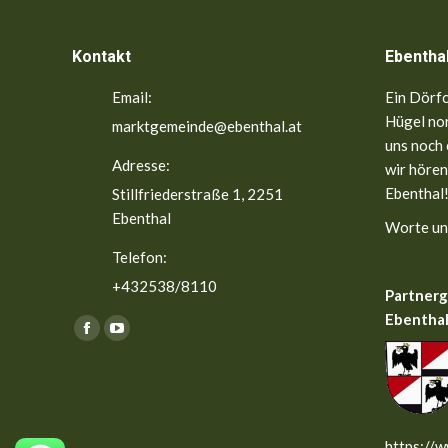
Kontakt
Ebentha
Email:
Ein Dörfc
Hügel nor
marktgemeinde@ebenthal.at
uns noch 
Adresse:
wir hören
Ebenthal!
Stillfriederstraße 1, 2251
Ebenthal
Worte un
Telefon:
+432538/8110
Partner
Ebenthal
Finden Sie uns auf:
Facebook
YouTube
page
page
opens
opens
in
in
new
new
https://w