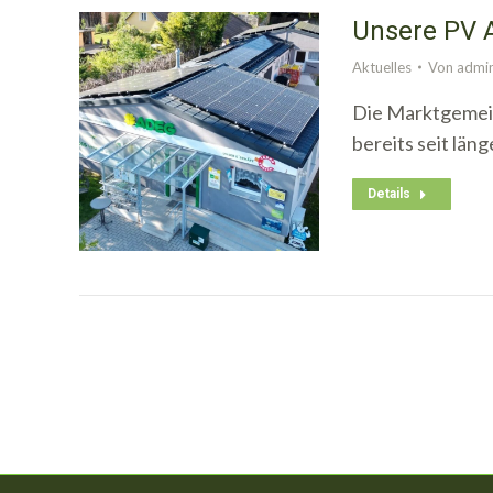
Unsere PV 
Aktuelles
Von
admi
Die Marktgemein
bereits seit län
Details