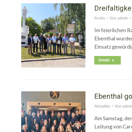
Dreifaltigke
Archiv
Von
admin
Im feierlichen 
Ebenthal wurden
Einsatz gewürdi
Details
Ebenthal go
Aktuelles
Von
admi
Am Samstag, dem 
Leitung von Car