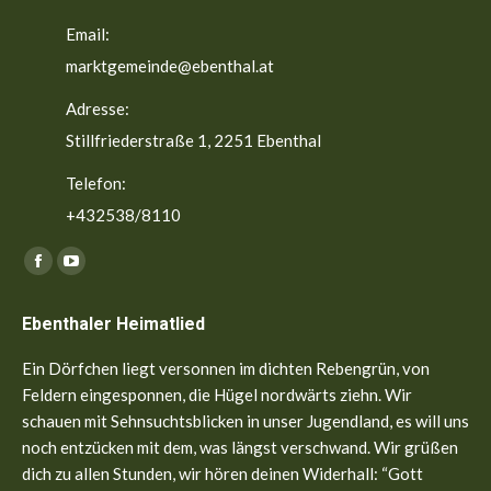
Email:
marktgemeinde@ebenthal.at
Adresse:
Stillfriederstraße 1, 2251 Ebenthal
Telefon:
+432538/8110
Finden Sie uns auf:
Facebook
YouTube
page
page
Ebenthaler Heimatlied
opens
opens
in
in
Ein Dörfchen liegt versonnen im dichten Rebengrün, von
new
new
Feldern eingesponnen, die Hügel nordwärts ziehn. Wir
window
window
schauen mit Sehnsuchtsblicken in unser Jugendland, es will uns
noch entzücken mit dem, was längst verschwand. Wir grüßen
dich zu allen Stunden, wir hören deinen Widerhall: “Gott