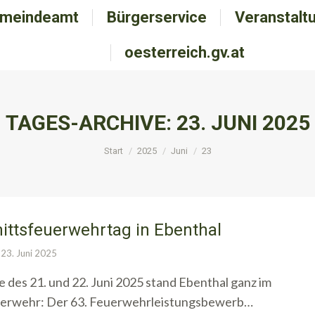
meindeamt
emeindeamt
Bürgerservice
Bürgerservice
Veranstalt
Veranstal
oesterreich.gv.at
oesterreich.gv.at
TAGES-ARCHIVE:
23. JUNI 2025
Sie befinden sich hier:
Start
2025
Juni
23
ittsfeuerwehrtag in Ebenthal
23. Juni 2025
es 21. und 22. Juni 2025 stand Ebenthal ganz im
uerwehr: Der 63. Feuerwehrleistungsbewerb…