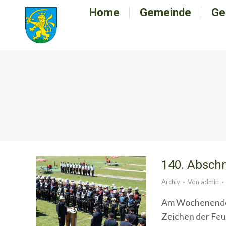
Home
Home
Gemeinde
Gemeinde
Ge
G
140. Abschn
Archiv
Von
admin
Am Wochenende d
Zeichen der Fe