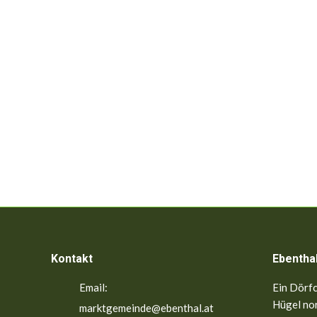
Kontakt
Ebentha
Email:
Ein Dörfc
Hügel nor
marktgemeinde@ebenthal.at