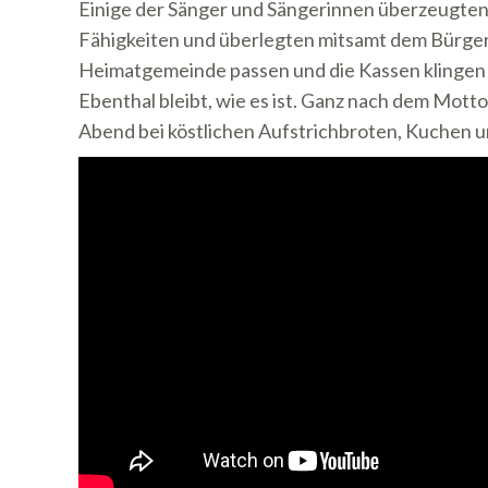
Einige der Sänger und Sängerinnen überzeugten 
Fähigkeiten und überlegten mitsamt dem Bürgerme
Heimatgemeinde passen und die Kassen klingen 
Ebenthal bleibt, wie es ist. Ganz nach dem Motto
Abend bei köstlichen Aufstrichbroten, Kuchen un