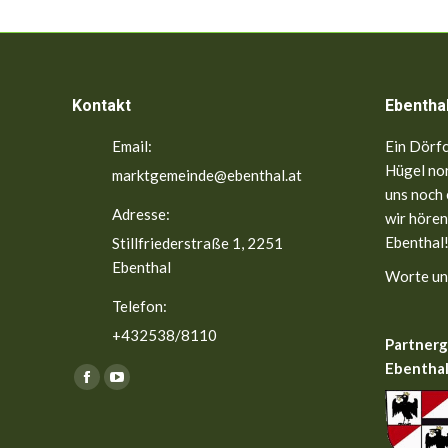
Kontakt
Ebentha
Email:
Ein Dörfc
Hügel nor
marktgemeinde@ebenthal.at
uns noch 
Adresse:
wir hören
Ebenthal!
Stillfriederstraße 1, 2251
Ebenthal
Worte un
Telefon:
+432538/8110
Partner
Ebenthal
Finden Sie uns auf:
Facebook
YouTube
page
page
opens
opens