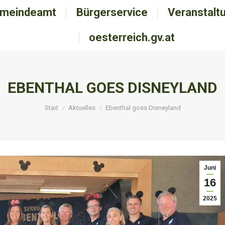
meindeamt
emeindeamt
Bürgerservice
Bürgerservice
Veranstalt
Veranstal
oesterreich.gv.at
oesterreich.gv.at
EBENTHAL GOES DISNEYLAND
Sie befinden sich hier:
Start
Aktuelles
Ebenthal goes Disneyland
Juni
16
2025