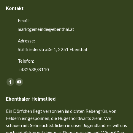
Kontakt
Email:
marktgemeinde@ebenthal.at
Adresse:
Stillfriederstraße 1, 2251 Ebenthal
Telefon:
+432538/8110
Finden Sie uns auf:
Facebook
YouTube
page
page
Ebenthaler Heimatlied
opens
opens
in
in
Ein Dörfchen liegt versonnen im dichten Rebengrün, von
new
new
Feldern eingesponnen, die Hügel nordwärts ziehn. Wir
window
window
schauen mit Sehnsuchtsblicken in unser Jugendland, es will uns
noch entzücken mit dem, was längst verschwand. Wir grüßen