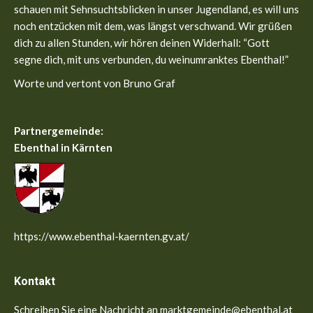
window
window
schauen mit Sehnsuchtsblicken in unser Jugendland, es will uns
noch entzücken mit dem, was längst verschwand. Wir grüßen
dich zu allen Stunden, wir hören deinen Widerhall: “Gott
segne dich, mit uns verbunden, du weinumranktes Ebenthal!”
Worte und vertont von Bruno Graf
Partnergemeinde:
Ebenthal in Kärnten
https://www.ebenthal-kaernten.gv.at/
Kontakt
Schreiben Sie eine Nachricht an marktgemeinde@ebenthal.at