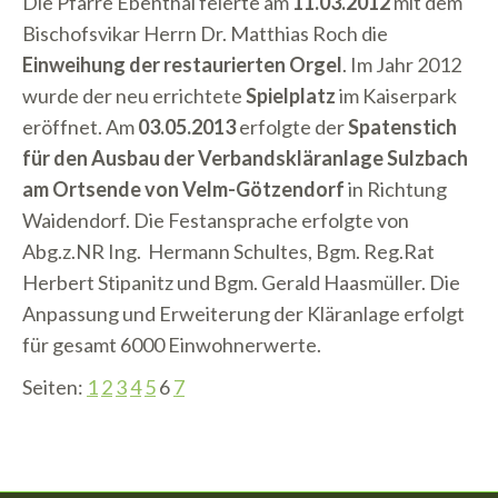
Die Pfarre Ebenthal feierte am
11.03.2012
mit dem
Bischofsvikar Herrn Dr. Matthias Roch die
Einweihung der restaurierten Orgel
. Im Jahr 2012
wurde der neu errichtete
Spielplatz
im Kaiserpark
eröffnet. Am
03.05.2013
erfolgte der
Spatenstich
für den Ausbau der Verbandskläranlage Sulzbach
am Ortsende von Velm-Götzendorf
in Richtung
Waidendorf. Die Festansprache erfolgte von
Abg.z.NR Ing. Hermann Schultes, Bgm. Reg.Rat
Herbert Stipanitz und Bgm. Gerald Haasmüller. Die
Anpassung und Erweiterung der Kläranlage erfolgt
für gesamt 6000 Einwohnerwerte.
Seiten:
1
2
3
4
5
6
7