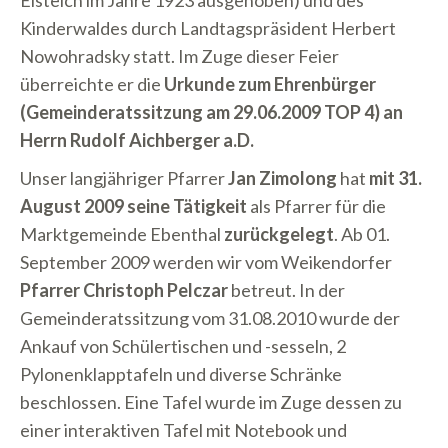
Eisteich im Jahre 1923 ausgehoben) und des
Kinderwaldes durch Landtagspräsident Herbert
Nowohradsky statt. Im Zuge dieser Feier
überreichte er die
Urkunde zum Ehrenbürger
(Gemeinderatssitzung am 29.06.2009 TOP 4) an
Herrn Rudolf Aichberger a.D.
Unser langjähriger Pfarrer
Jan Zimolong
hat
mit 31.
August 2009 seine Tätigkeit
als Pfarrer für die
Marktgemeinde Ebenthal
zurückgelegt
. Ab 01.
September 2009 werden wir vom Weikendorfer
Pfarrer Christoph Pelczar
betreut. In der
Gemeinderatssitzung vom 31.08.2010 wurde der
Ankauf von Schülertischen und -sesseln, 2
Pylonenklapptafeln und diverse Schränke
beschlossen. Eine Tafel wurde im Zuge dessen zu
einer interaktiven Tafel mit Notebook und