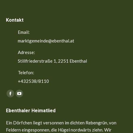
Kontakt
Email:
marktgemeinde@ebenthal.at
Adresse:
Stillfriederstraße 1, 2251 Ebenthal
Telefon:
+432538/8110
Finden Sie uns auf:
Facebook
YouTube
page
page
Ebenthaler Heimatlied
opens
opens
in
in
Ein Dörfchen liegt versonnen im dichten Rebengrün, von
new
new
Feldern eingesponnen, die Hügel nordwärts ziehn. Wir