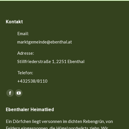
Kontakt
Email:
marktgemeinde@ebenthal.at
Adresse:
Stillfriederstraße 1, 2251 Ebenthal
Telefon:
+432538/8110
Finden Sie uns auf:
Facebook
YouTube
page
page
Ebenthaler Heimatlied
opens
opens
in
in
Ein Dörfchen liegt versonnen im dichten Rebengrün, von
new
new
Feldern eingesponnen, die Hügel nordwärts ziehn. Wir