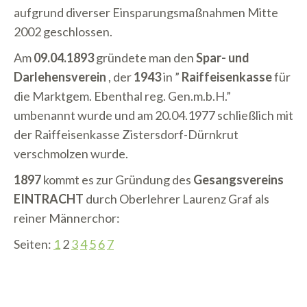
aufgrund diverser Einsparungsmaßnahmen Mitte
2002 geschlossen.
Am
09.04.1893
gründete man den
Spar- und
Darlehensverein
, der
1943
in ”
Raiffeisenkasse
für
die Marktgem. Ebenthal reg. Gen.m.b.H.”
umbenannt wurde und am 20.04.1977 schließlich mit
der Raiffeisenkasse Zistersdorf-Dürnkrut
verschmolzen wurde.
1897
kommt es zur Gründung des
Gesangsvereins
EINTRACHT
durch Oberlehrer Laurenz Graf als
reiner Männerchor:
Seiten:
1
2
3
4
5
6
7