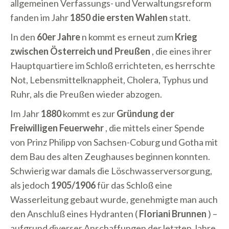
allgemeinen Verfassungs- und Verwaltungsreform
fanden im Jahr
1850 die ersten Wahlen
statt.
In den
60er Jahre
n kommt es erneut zum
Krieg
zwischen Österreich und Preußen
, die eines ihrer
Hauptquartiere im Schloß errichteten, es herrschte
Not, Lebensmittelknappheit, Cholera, Typhus und
Ruhr, als die Preußen wieder abzogen.
Im Jahr
1880
kommt es zur
Gründung der
Freiwilligen Feuerwehr
, die mittels einer Spende
von Prinz Philipp von Sachsen-Coburg und Gotha mit
dem Bau des alten Zeughauses beginnen konnten.
Schwierig war damals die Löschwasserversorgung,
als jedoch
1905/1906
für das Schloß eine
Wasserleitung gebaut wurde, genehmigte man auch
den Anschluß eines Hydranten (
Floriani Brunnen
) –
aufgrund diverser Anschaffungen der letzten Jahre