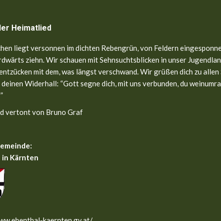
ler Heimatlied
hen liegt versonnen im dichten Rebengrün, von Feldern eingesponne
dwärts ziehn. Wir schauen mit Sehnsuchtsblicken in unser Jugendland
entzücken mit dem, was längst verschwand. Wir grüßen dich zu allen
 deinen Widerhall: “Gott segne dich, mit uns verbunden, du weinumr
”
d vertont von Bruno Graf
gemeinde:
 in Kärnten
ww.ebenthal-kaernten.gv.at/