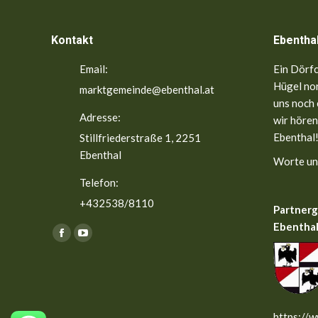
Kontakt
Ebentha
Email:
Ein Dörfc
Hügel nor
marktgemeinde@ebenthal.at
uns noch 
Adresse:
wir hören
Ebenthal!
Stillfriederstraße 1, 2251
Ebenthal
Worte un
Telefon:
+432538/8110
Partner
Ebenthal
Finden Sie uns auf:
Facebook
YouTube
page
page
opens
opens
in
in
new
new
https://w