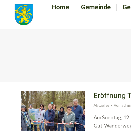
Home
Home
Gemeinde
Gemeinde
Ge
G
Eröffnung 
Aktuelles
Von
admi
Am Sonntag, 12. 
Gut-Wanderwege 