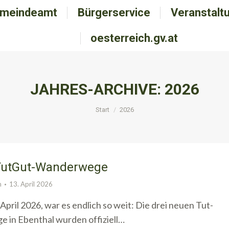
meindeamt
emeindeamt
Bürgerservice
Bürgerservice
Veranstalt
Veranstal
oesterreich.gv.at
oesterreich.gv.at
JAHRES-ARCHIVE:
2026
Sie befinden sich hier:
Start
2026
TutGut-Wanderwege
n
13. April 2026
April 2026, war es endlich so weit: Die drei neuen Tut-
in Ebenthal wurden offiziell…