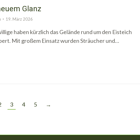
 neuem Glanz
n
19. März 2026
illige haben kürzlich das Gelände rund um den Eisteich
bert. Mit großem Einsatz wurden Sträucher und…
2
3
4
5
→