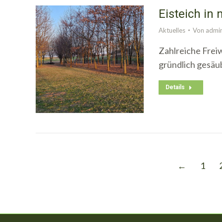
Eisteich in
Aktuelles
Von
admi
Zahlreiche Freiw
gründlich gesäu
Details
←
1